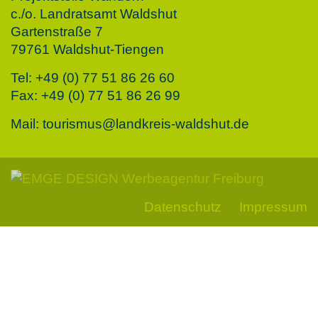
c./o. Landratsamt Waldshut
Gartenstraße 7
79761 Waldshut-Tiengen
Tel: +49 (0) 77 51 86 26 60
Fax: +49 (0) 77 51 86 26 99
Mail: tourismus@landkreis-waldshut.de
Datenschutz
Impressum