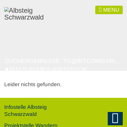
MENU
SUCHERGEBNISSE: TG@BITCOINSYRI」
⯌테더전송대행돈세탁안전업체
Leider nichts gefunden.
Infostelle Albsteig
Schwarzwald
Projektstelle Wandern