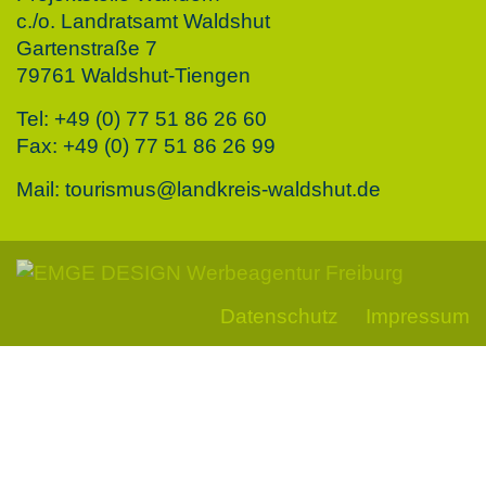
c./o. Landratsamt Waldshut
Gartenstraße 7
79761 Waldshut-Tiengen
Tel: +49 (0) 77 51 86 26 60
Fax: +49 (0) 77 51 86 26 99
Mail: tourismus@landkreis-waldshut.de
Datenschutz
Impressum