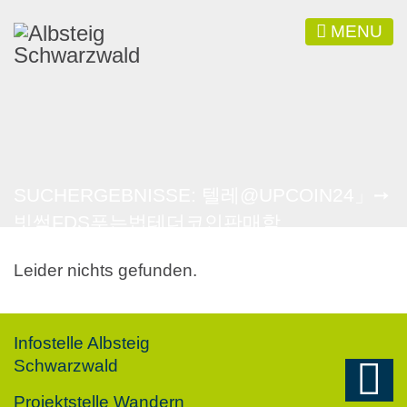
MENU
SUCHERGEBNISSE: 텔레@UPCOIN24」➙
빗썸FDS푸는법테더코인판매함
Leider nichts gefunden.
Infostelle Albsteig
Schwarzwald
Projektstelle Wandern