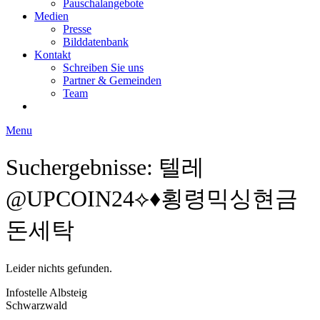
Pauschalangebote
Medien
Presse
Bilddatenbank
Kontakt
Schreiben Sie uns
Partner & Gemeinden
Team
Menu
Suchergebnisse: 텔레
@UPCOIN24⟡♦횡령믹싱현금
돈세탁
Leider nichts gefunden.
Infostelle Albsteig
Schwarzwald