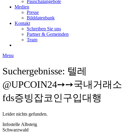
Pauschalangebote
Medien
Presse
Bilddatenbank
Kontakt
Schreiben Sie uns
Partner & Gemeinden
Team
Menu
Suchergebnisse: 텔레
@UPCOIN24➙➙국내거래소
fds증빙잡코인구입대행
Leider nichts gefunden.
Infostelle Albsteig
Schwarzwald