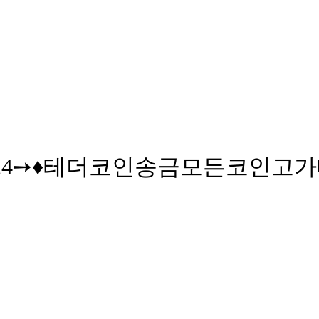
UPCOIN24➙♦테더코인송금모든코인고