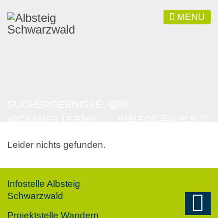
MENU
SUCHERGEBNISSE: 텔레
@CASHFILTER365♢」빗썸FDS푸는법비트
코인카드구입
Leider nichts gefunden.
Infostelle Albsteig
Schwarzwald
Projektstelle Wandern