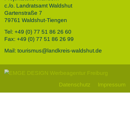
c./o. Landratsamt Waldshut
Gartenstraße 7
79761 Waldshut-Tiengen
Tel: +49 (0) 77 51 86 26 60
Fax: +49 (0) 77 51 86 26 99
Mail: tourismus@landkreis-waldshut.de
Datenschutz
Impressum