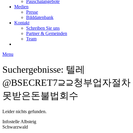
Pauschalangebote
Medien
Presse
Bilddatenbank
Kontakt
Schreiben Sie uns
Partner & Gemeinden
Team
Menu
Suchergebnisse: 텔레
@BSECRET7⊇⊇청부업자절차
못받은돈불법회수
Leider nichts gefunden.
Infostelle Albsteig
Schwarzwald