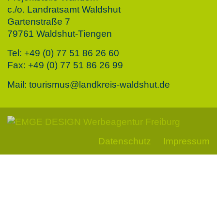
c./o. Landratsamt Waldshut
Gartenstraße 7
79761 Waldshut-Tiengen
Tel: +49 (0) 77 51 86 26 60
Fax: +49 (0) 77 51 86 26 99
Mail: tourismus@landkreis-waldshut.de
Datenschutz
Impressum