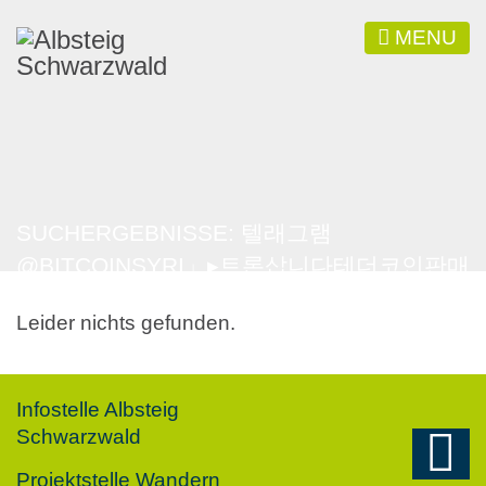
MENU
SUCHERGEBNISSE: 텔래그램
@BITCOINSYRI」▸트론삽니다테더코인판매
합니다
Leider nichts gefunden.
Infostelle Albsteig
Schwarzwald
Projektstelle Wandern